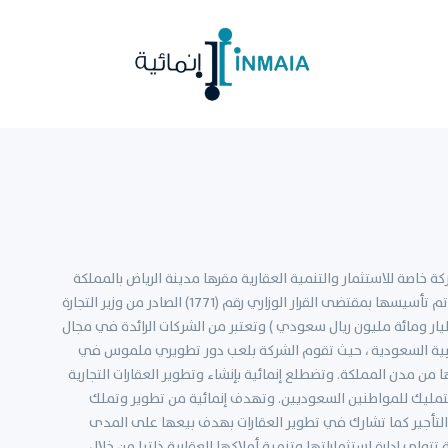
ة خاصة للاستثمار والتنمية العقارية مقرها مدينة الرياض بالمملكة
العربية السعودية، وهي عبارة عن شركة مساهمة سعودية تم تأسيسها بمقتضى القرار الوزاري رقم (1771) الصادر من وزير التجارة
7/8/1هـ برأس مال مدفوع يبلغ 1.100.000.000 (مليار ومائة مليون ريال سعودي ) وتعتبر من الشركات الرائدة في مجال
ربية السعودية ، حيث تقوم الشركة بلعب دور تطويري ملموس في
 من مدن المملكة. وتضطلع إنمائية بإنشاء وتطوير العقارات التجارية
التمليك للمواطنين السعوديين. وتهدف إنمائية من تطوير وتملك
 التأجير كما تشارك في تطوير العقارات بهدف بيعها على المدى
ية تتولى إدارة استثماراتها وتنمية أملاكها العقارية ذاتيا من خلال