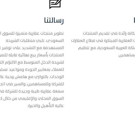
رسالتنا
انة رائدة في تقديم المنتجات
تطوير منتجات عقارية متميزة للسوق ا
العقارية المبتكرة في قطاع العقارات
السعودي، تلبي متطلبات الشريحة
كة العربية السعودية، مع تنظيم
المستهدفة مع التشديد على توفير ت
مساهمين.
المنتجات بأسعار بيع نهائية قابلة للتم
لشريحة الدخل المتوسط مع الالتزام الت
للعملاء بمعايير الجودة ومواعيد تسل
الوحدات. بالتوازي مع هامش ربحية عال
للشركة وللمساهمين، والسير في اتجاه
سمعة عقارية طيبة وجيدة للشركة ف
السوق المحلي والإقليمي من خلال كو
عالية التأهيل والخبرة.